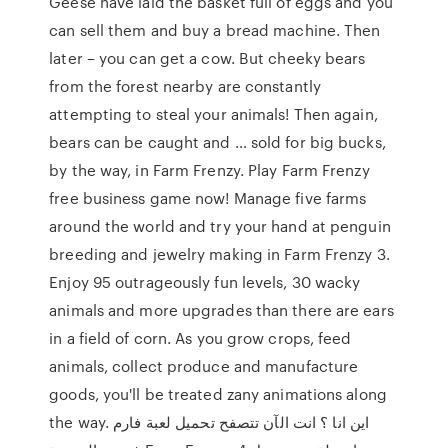
Geese have laid the basket full of eggs and you
can sell them and buy a bread machine. Then
later – you can get a cow. But cheeky bears
from the forest nearby are constantly
attempting to steal your animals! Then again,
bears can be caught and … sold for big bucks,
by the way, in Farm Frenzy. Play Farm Frenzy
free business game now! Manage five farms
around the world and try your hand at penguin
breeding and jewelry making in Farm Frenzy 3.
Enjoy 95 outrageously fun levels, 30 wacky
animals and more upgrades than there are ears
in a field of corn. As you grow crops, feed
animals, collect produce and manufacture
goods, you'll be treated zany animations along
the way. اين انا ؟ انت الآن تتصفح تحميل لعبة فارم