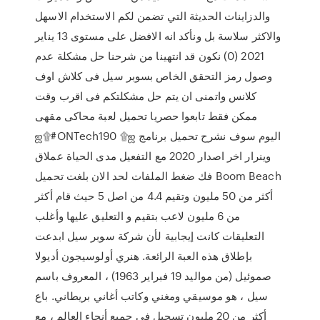
والدزاينات الحديثة التي تضمن لكم الاستخدام الاسهل
والاكثر سلاسة بل ونأكد انه الافضل على مستوى 13 يناير
2021 (0) نكون قد انتهينا من شرحنا حل مشكلة عدم
وصول رمز التحقق الخاص بسوبر سيل فى كلاش اوف
كلانس واتمنى ان يتم حل مشكلتكم فى اقرب وقت
ممكن فقط تابعوا حصريا تحميل لعبة محاكى مقهى
ஜ۩#ONTech190 ۩ஜ اليوم سوف نشرح تحميل برنامج
وينرار اخر اصدار 2020 مع التفعيل مدى الحياة عملاق
فك ضغط الملفات لحد الان بلغت تحميل Boom Beach
أكثر من 50 مليون وتقيم 4.4 من اصل 5 حيث قام أكثر
من 6 مليون لاعب بتقيم و التعليق عليها وأغلب
التعليقات كانت إيجابية لأن شركة سوبر سيل ابدعت
بإطلاق هذه العبة الرائعة. هنري أولوسيجون أديولا
صموئيل (من مواليد 19 فبراير 1963) ، المعروف باسم
سيل ، هو موسيقي ومغني وكاتب أغاني بريطاني. باع
أكثر من 20 مليون تسجيل في جميع أنحاء العالم ، مع