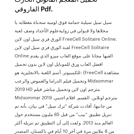
الفاروقي Pdf.
سيل سيل سيلية حمامة فوق لوميه سحناة مغطايه يا
محلاها ولا قبولي في زوليةعلوم الأجداد وصف لعبة
الورق فري سيل اون لاين FreeCell Solitaire Online.
لعبة الورق فري سيل اون لاين FreeCell Solitaire
Online العبها مجانا على موقع العاب ميزو الذي يقدم
افضل العاب ورق للموبايل اون لاين بدون تحميل
للكمبيوتر. أسم اللعبة بالانجليزية هو: (FreeCell مشاهدة
وتحميل فيلم الدراما والغموض والرعب Midsommar
2019 HD مترجم اون لاين وتحميل مباشر فيلم
Midsommar 2019 مترجم اونلاين. القسم. افلام اجنبي.
من جانبها، أفادت شركة “ترك سيل” في بيان، بأنه تم
تنزيل تطبيق “بيب” من قبل 65 مليون مستخدم حول
العالم منذ 2013. ولفت إلى أن التطبيق تم تنزيله أكثر
من 8 ملايين مرة في آخر 10 أيام في باكستان. المصدر