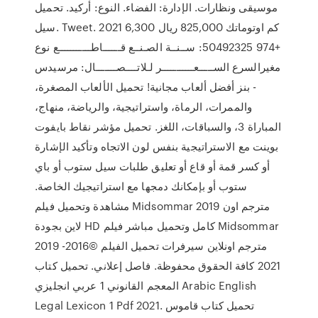
موسيقى ونظارات. الإدارة: الفضاء. النوع: أركيد. تحميل
سيل. Tweet. 2021 6,300 كم اوتوماتك 825,000 ريال
+974 50492325: ســنــة الصـنــع قــــــاطـــــــــــع نوع
مغيرالسرع الســـــعـــــــــــر لـلاتــــصـــــــال: مرسيدس
- بنز أفضل ألعاب مجانية! تحميل الألعاب المصغرة،
والممرات، الرماة، واستراتيجية، والرياضة، منهاج،
المباراة 3، والسباقات، اللغز. تحميل مؤشر نقاط بايفوت
بوينت مع الاستراتيجية بنفس لون الاتجاه وتأكيد الإشارة
أو كسر قمة أو قاع أو تعليق طلبات سيل ستوب أو باي
ستوب أو بإمكانك دمجها مع استراتيجيك الخاصة.
مشاهدة وتحميل فيلم Midsommar 2019 مترجم اون
لاين بجودة HD كامل وتحميل مباشر فيلم Midsommar
2019 مترجم اونلاين سيرفرات تحميل الفيلم ©2016-
2021 كافة الحقوق محفوظة. فاصل إعلاني. تحميل كتاب
المعجم القانوني 1 عربي انجليزي Arabic English
Legal Lexicon 1 Pdf 2021. تحميل كتاب قاموس