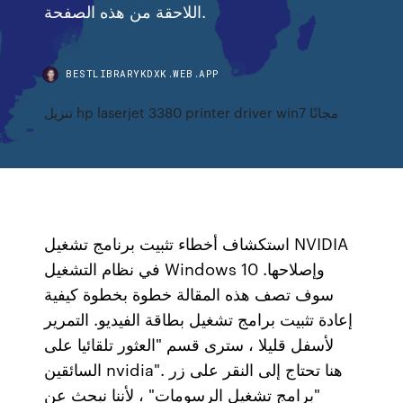
اللاحقة من هذه الصفحة.
BESTLIBRARYKDXK.WEB.APP
تنزيل hp laserjet 3380 printer driver win7 مجانًا
استكشاف أخطاء تثبيت برنامج تشغيل NVIDIA
في نظام التشغيل Windows 10 وإصلاحها.
سوف تصف هذه المقالة خطوة بخطوة كيفية
إعادة تثبيت برامج تشغيل بطاقة الفيديو. التمرير
لأسفل قليلا ، سترى قسم "العثور تلقائيا على
السائقين nvidia". هنا تحتاج إلى النقر على زر
"برامج تشغيل الرسومات" ، لأننا نبحث عن