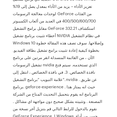
تعزيز الأداء – يزيد من الأداء بمعدل يصل إلى 19%
لوحدات معالجة الرسومات GeForce من الفئات
400/500/600/700 في العديد من ألعاب الكمبيوتر
مقابل برامج التشغيل GeForce 332.21 استكشاف
أخطاء تثبيت برنامج تشغيل NVIDIA في نظام التشغيل
Windows 10 وإصلاحها. سوف تصف هذه المقالة خطوة
بخطوة كيفية إعادة تثبيت برامج تشغيل بطاقة الفيديو.
الآن ، من القائمة المنسدلة انقر مرتين على برنامج
تشغيل الرسومات nvidia الذي تستخدمه. سيتم فتح
نافذة الخصائص. 3. في نافذة الخصائص ، انتقل إلى
علامة التبويب “برنامج التشغيل“. nvidia . عن طريق
برنامج. geforce-experience . حيث انه يمتاز هذا
البرنامج انه يقوم بتحميل التحديث المتاح من الشركة
المصنعة . وتثبيته بشكل صحيح دون مواجهة اي مشاكل .
نقوم بالدخول للرابط التالي قم بتنزيل آخر نسخة من
GeForce Experience لـ Windows. حسن من أداء