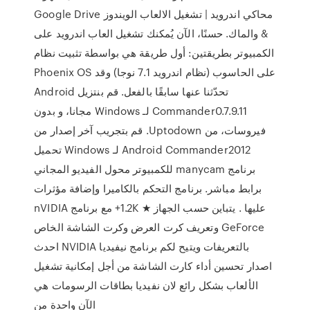
Google Drive محاكي اندرويد | تشغيل الالعاب الويندوز
& والماك. حسنًا، الآن يُمكنك تشغيل العاب اندرويد على
الكمبيوتر بطريقتين: أول طريقة هي بواسطة تثبيت نظام
Phoenix OS على الحاسوب (نظام اندرويد 7.1 نوجا) وقد
تحدّثنا عنها سابقًا بالفعل. ‫قم بنتزيل Android
Commander0.7.9.11 لـ Windows مجانا، و بدون
فيروسات، من Uptodown. قم بتجريب آخر إصدار من
Android Commander2012 لـ Windows تحميل
برنامج manycam للكمبيوتر محول الفيديو المجاني
برابط مباشر. برنامج التحكم بالكاميرا وإضافة مؤثرات
عليها . يتباين حسب الجهاز ★ 1.2K+ مع برنامج nVIDIA
GeForce وتعريف كرت العرض وكرت الشاشة الخاص
بالتعريفات ويتيح لكم برنامج نيفيديا NVIDIA احدث
اصدار تحسين أداء كارت الشاشة من أجل إمكانية تشغيل
الألعاب بشكل رائع لان نفيديا بطاقات الرسومات هي
الآن واحدة من