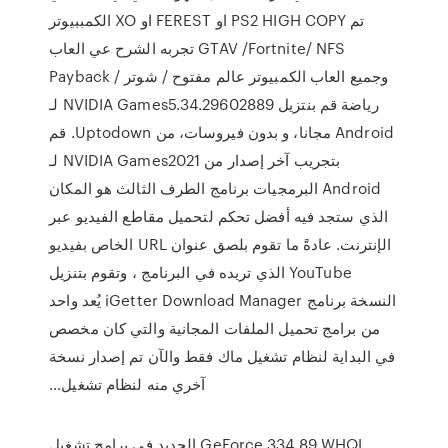
الكمببيوتر XO او FEREST او PS2 HIGH COPY تم
تجربه الشرح عي العاب GTAV /Fortnite/ NFS
Payback وجميع العاب الكمبيوتر عالم مفتوح / شوتر /
رياضة ‫قم بنتزيل NVIDIA Games5.34.29602889 لـ
Android مجانا، و بدون فيروسات، من Uptodown. قم
بتجريب آخر إصدار من NVIDIA Games2021 لـ
Android البرمجيات برنامج الطرف الثالث هو المكان
الذي ستجد فيه أفضل تحكم لتحميل مقاطع الفيديو عبر
الإنترنت. عادةً ما تقوم بلصق عنوان URL الخاص بفيديو
YouTube الذي تريده في البرنامج ، وتقوم بتنزيل
النسخة برنامج iGetter Download Manager يُعد واحد
من برامج تحميل الملفات المجانية والتي كان مخصص
في البداية لنظام تشغيل ماك فقط والآن تم إصدار نسخة
آخري منه لنظام تشغيل…
الجديد في برامج تشغيل GeForce 334.89 WHQL