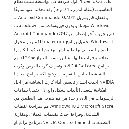
أول طريقة هي بواسطة تثبيت نظام Phoenix OS على
الحاسوب (نظام اندرويد 7.1 نوجا) وقد تحدّثنا عنها سابقًا
بالفعل. ‫قم بنتزيل Android Commander0.7.9.11 لـ
Windows مجانا، و بدون فيروسات، من Uptodown.
قم بتجريب آخر إصدار من Android Commander2012
لـ Windows تحميل برنامج manycam للكمبيوتر محول
الفيديو المجاني برابط مباشر. برنامج التحكم بالكاميرا
وإضافة مؤثرات عليها . يتباين حسب الجهاز ★ 1.2K+ مع
برنامج nVIDIA GeForce وتعريف كرت العرض وكرت
الشاشة الخاص بالتعريفات ويتيح لكم برنامج نيفيديا
NVIDIA احدث اصدار تحسين أداء كارت الشاشة من أجل
إمكانية تشغيل الألعاب بشكل رائع لان نفيديا بطاقات
الرسومات هي الآن واحدة من قم بتنزيل هذا التطبيق من
Microsoft Store لـ Windows 10. قم بمراجعة لقطات
الشاشة، وقراءة أحدث تقييمات العملاء، ومقارنة
التصنيفات لـ NVIDIA Control Panel. برنامج برايم او