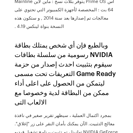
اس Prime OS يتوفر بثلاث نسخ : ماين لاين Mainline
64 بت : المخصصة لأجهزة الكمبيوتر التي تحتوي على
معالجات تم إصدارها بعد سنة 2014 , و ستكون هذه
النسخة بنواة لينكس 4.19 .
وبالطبع فإن أي شخص يمتلك بطاقة
رسومية من سلسلة بطاقات NVIDIA
سيقوم بتثبيت احدث إصدار من حزمة
التعريفات تحت مسمى Game Ready
ليتمكن من الحصول على اعلى أداء
ممكن من البطاقة لدية وخصوصا مع
الالعاب التى
بمجرد اكتمال العملية ، سيظهر تقرير صغير في نافذة
معالج التثبيت. الآن يمكنك بأمان النقر على زر "إغلاق".
تهانينا ، تم تثبيت برنامج تشغيل فيديو NVIDIA GeForce