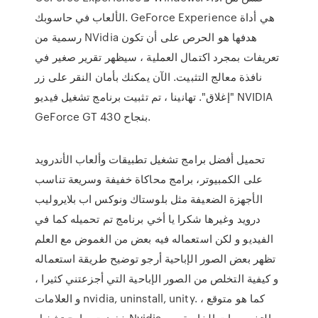
الألعاب في حاسوبك. GeForce Experience هي أداة
رسمية من NVidia هدفها هو الحرص على أن تكون
تعريفات بمجرد اكتمال العملية ، سيظهر تقرير صغير في
نافذة معالج التثبيت. الآن يمكنك بأمان النقر على زر
"إغلاق". تهانينا ، تم تثبيت برنامج تشغيل فيديو NVIDIA
GeForce GT 430 بنجاح.
تحميل أفضل برامج تشغيل تطبيقات وألعاب الأندرويد
على الكمبيوتر، برامج محاكاة خفيفة وسريعة تناسب
الأجهزة الضعيفة مثل بلوستاك ونوكس اب بلايروليب
درويد وغيرها شكرا يا أخي برنامج تم تحميله كما في
الفيديو و لكن استعماله فيه بعض من الغموض مع العلم
تظهر بعض الصور الإباحية أرجو توضيح طريقة استعماله
و كيفية التخلص من الصور الإباحية التي أجزعتني كثيرا ،
و العلامات nvidia, uninstall, unity. كما هو متوقع ،
خفضت برامج تشغيل Nvidia التخصيصات الخاصة بي.