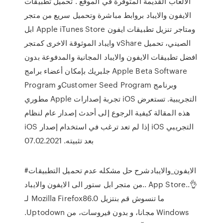
الالعاب القديمة المتوفرة في الموقع . تحميل تطبيقات
الايفون والايباد بروابط مباشرة وتحميل سريع من متجر
ابل Apple iTunes Store ومتاجر تنزيل تطبيقات ايفون
وايباد الموثوقة الاخرى كمتجر vShare الصيني، تحميل
افضل تطبيقات الايفون والايباد المجانية والمدفوعة بدون
جلبريك بإمكان أعضاء برامج Apple Beta Software
Program وCustomer Seed Program وبرنامج
مطوري Apple تجربة إصدارات iOS التجريبية. تستعرض
هذه المقالة كيفية الرجوع إلى أحدث إصدار عام لنظام
iOS إذا لم تعد ترغب في استخدام إصدار iOS التجريبي
بعد تثبيته. 07.02.2021
#الايفون_والايبادشرح حل مشكله عدم تحميل التطبيقات
من متجر ابل ستور الى الايفون والايباد.. App Store..👌
ما تنسوش ‫قم بنتزيل Mozilla Firefox86.0 لـ
Windows مجانا، و بدون فيروسات، من Uptodown.