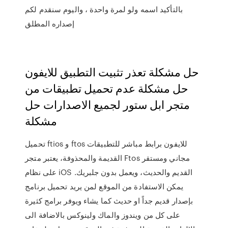
بالتأكيد اسمه ولو لمرة واحدة ، واليوم سنقدم لكم
إصداره المطلق
حل مشكلة تعذر تثبيت التطبيق للايفون
حل مشكلة عدم تحميل تطبيقات من
متجر ابل ستور لجميع الاصدارات حل
مشكلة
تحميل ftios و ftos للايفون برابط مباشر للتطبيقات
القديمة والمحذوفة، يعتبر متجر Ftos مجاني ومستقر
على نظام iOS القديم والحديث، ويعمل بدون جلبريك.
يمكن الاستفادة من الموقع لمن يريد تحميل برنامج
بإصدار قديم جداً او حديث كما يشاء ويوفر برامج كثيرة
على كل من ويندوز والماك ولينوكس بالاضافة الى