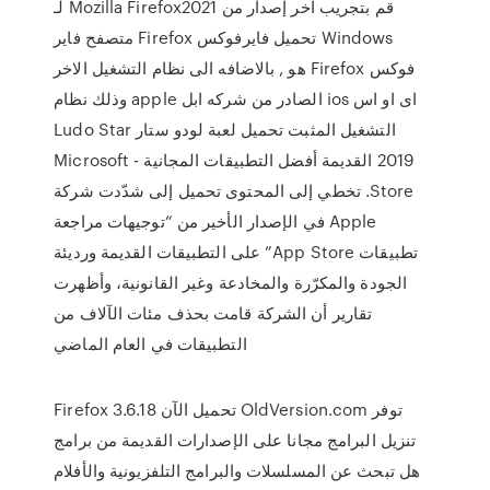
قم بتجريب آخر إصدار من Mozilla Firefox2021 لـ
Windows تحميل فايرفوكس Firefox متصفح فاير
فوكس Firefox هو , بالاضافه الى نظام التشغيل الاخر
اى او اس ios الصادر من شركه ابل apple وذلك نظام
التشغيل المثبت تحميل لعبة لودو ستار Ludo Star
2019 القديمة أفضل التطبيقات المجانية - Microsoft
Store. تخطي إلى المحتوى تحميل إلى شدّدت شركة
Apple في الإصدار الأخير من “توجيهات مراجعة
تطبيقات App Store” على التطبيقات القديمة ورديئة
الجودة والمكرّرة والمخادعة وغير القانونية، وأظهرت
تقارير أن الشركة قامت بحذف مئات الآلاف من
التطبيقات في العام الماضي
Firefox 3.6.18 تحميل الآن OldVersion.com توفر
تنزيل البرامج مجانا على الإصدارات القديمة من برامج
هل تبحث عن المسلسلات والبرامج التلفزيونية والأفلام