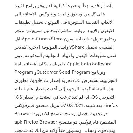
بإصدار قديم جداً او حديث كما يشاء ويوفر برامج كثيرة
على كل من ويندوز والماك ولينوكس بالاضافة الى
الالعاب القديمة المتوفرة في الموقع . تحميل تطبيقات
الايفون والايباد بروابط مباشرة وتحميل سريع من متجر
ابل Apple iTunes Store ومتاجر تنزيل تطبيقات ايفون
وايباد الموثوقة الاخرى كمتجر vShare الصيني، تحميل
افضل تطبيقات الايفون والايباد المجانية والمدفوعة بدون
جلبريك بإمكان أعضاء برامج Apple Beta Software
Program وCustomer Seed Program وبرنامج
مطوري Apple تجربة إصدارات iOS التجريبية. تستعرض
هذه المقالة كيفية الرجوع إلى أحدث إصدار عام لنظام
iOS إذا لم تعد ترغب في استخدام إصدار iOS التجريبي
بعد تثبيته. 07.02.2021 تنزيل متصفح فايرفوكس Firefox
Browser اخر تحديث افضل برنامج متصفح للاندرويد
apk Firefox Browser المتصفح فايرفوكس هو متصفح
ويب قوي ومجاني ومشهور جداً ولابد من انك قد سمعت