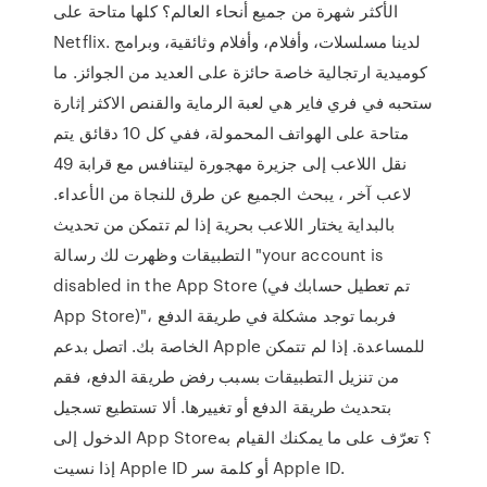
الأكثر شهرة من جميع أنحاء العالم؟ كلها متاحة على
Netflix. لدينا مسلسلات، وأفلام، وأفلام وثائقية، وبرامج
كوميدية ارتجالية خاصة حائزة على العديد من الجوائز. ما
ستحبه في فري فاير هي لعبة الرماية والقنص الاكثر إثارة
متاحة على الهواتف المحمولة، ففي كل 10 دقائق يتم
نقل اللاعب إلى جزيرة مهجورة ليتنافس مع قرابة 49
لاعب آخر ، يبحث الجميع عن طرق للنجاة من الأعداء.
بالبداية يختار اللاعب بحرية إذا لم تتمكن من تحديث
التطبيقات وظهرت لك رسالة "your account is
disabled in the App Store (تم تعطيل حسابك في
App Store)"، فربما توجد مشكلة في طريقة الدفع
الخاصة بك. اتصل بدعم Apple للمساعدة. إذا لم تتمكن
من تنزيل التطبيقات بسبب رفض طريقة الدفع، فقم
بتحديث طريقة الدفع أو تغييرها. ألا تستطيع تسجيل
الدخول إلى App Store؟ تعرّف على ما يمكنك القيام به
إذا نسيت Apple ID أو كلمة سر Apple ID.