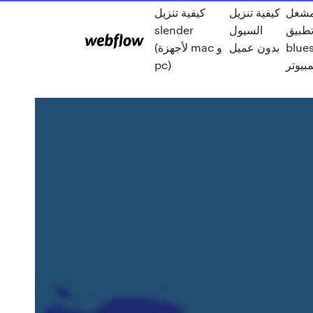
مشغل
كيفية تنزيل
كيفية تنزيل
طبيق
السيول
slender
blue
بدون عميل
(لأجهزة mac و
بيوتر
pc)